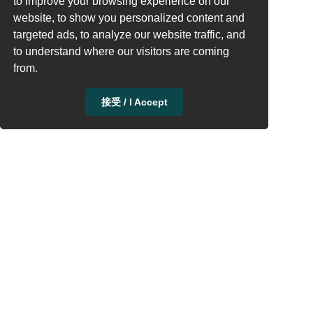
to improve your browsing experience on our
website, to show you personalized content and
targeted ads, to analyze our website traffic, and
to understand where our visitors are coming
from.
接受 / I Accept
QQ群: 23304408
关于我们
服务条款
EFI Hub
常见问题
隐私政策
EFI仓库