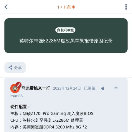
1
/
1
条
技巧教程
英特尔志强E2286M魔改黑苹果报错原因记录
分享
乌龙蜜桃来一打
#
1
2023年12月24日
已编辑
macOS
硬件配置：
主板：华硕Z170i Pro Gaming 刷入魔改BIOS
CPU：英特尔® 至强® E-2286M 处理器
内存：美商海盗船DDR4 3200 Mhz 8G *2