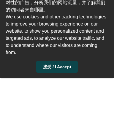
对性的广告，分析我们的网站流量，并了解我们
的访问者来自哪里。
We use cookies and other tracking technologies
to improve your browsing experience on our
website, to show you personalized content and
targeted ads, to analyze our website traffic, and
to understand where our visitors are coming
from.
接受 / I Accept
QQ群: 23304408