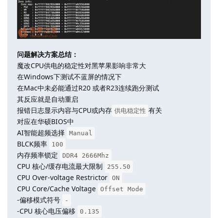
问题解决方案总结：
魔改CPU供电的稳定性对黑苹果影响非常大
在Windows下测试不蓝屏的情况下
在Mac中未必能通过R20 或者R23连续跑分测试
其反应就是自动重启
报错日志显示内容与CPU或内存
有关
供电稳定性
对应在华硕BIOS中
AI智能超频选择
Manual
BLCK频率
100
内存频率锁定
DDR4 2666Mhz
CPU 核心/缓存电流最大限制
255.50
CPU Over-voltage Restrictor
ON
CPU Core/Cache Voltage
Offset Mode
-偏移模式符号
-
-CPU 核心电压偏移
0.135