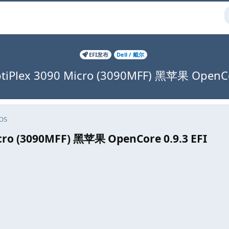
EFI发布
Dell / 戴尔
tiPlex 3090 Micro (3090MFF) 黑苹果 OpenCor
OS
cro (3090MFF) 黑苹果 OpenCore 0.9.3 EFI