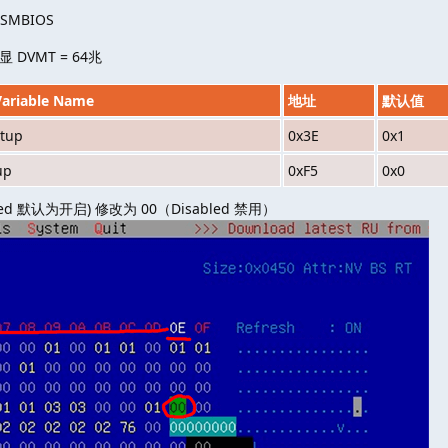
SMBIOS
显 DVMT = 64兆
Variable Name
地址
默认值
tup
0x3E
0x1
up
0xF5
0x0
abled 默认为开启) 修改为 00（Disabled 禁用）