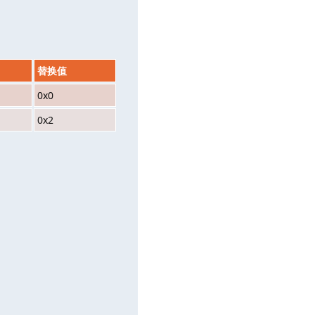
替换值
0x0
0x2